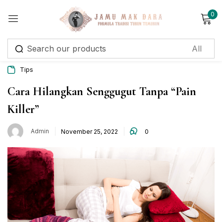
0
Sign in
Tips
Cara Hilangkan Senggugut Tanpa “Pain
Killer”
Remember me
Lost password?
Admin
November 25, 2022
0
Log in
Create an account