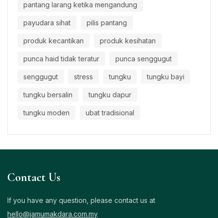
pantang larang ketika mengandung
payudara sihat
pilis pantang
produk kecantikan
produk kesihatan
punca haid tidak teratur
punca senggugut
senggugut
stress
tungku
tungku bayi
tungku bersalin
tungku dapur
tungku moden
ubat tradisional
Contact Us
If you have any question, please contact us at
hello@jamumakdara.com.my