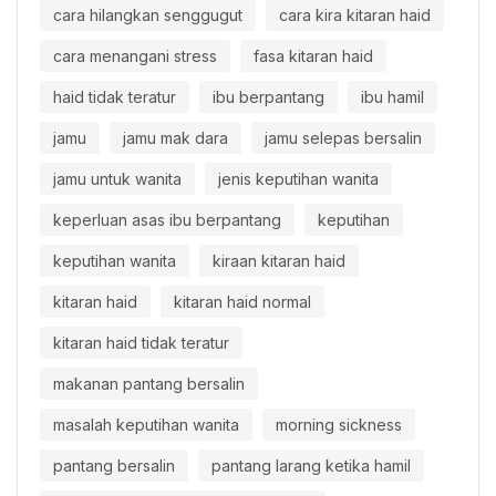
cara hilangkan senggugut
cara kira kitaran haid
cara menangani stress
fasa kitaran haid
haid tidak teratur
ibu berpantang
ibu hamil
jamu
jamu mak dara
jamu selepas bersalin
jamu untuk wanita
jenis keputihan wanita
keperluan asas ibu berpantang
keputihan
keputihan wanita
kiraan kitaran haid
kitaran haid
kitaran haid normal
kitaran haid tidak teratur
makanan pantang bersalin
masalah keputihan wanita
morning sickness
pantang bersalin
pantang larang ketika hamil