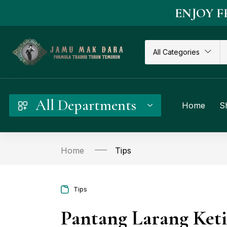
ENJOY F
All Categories
All Departments
Home
S
Home
Tips
Tips
Pantang Larang Ket