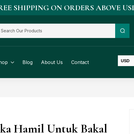
REE SHIPPING ON ORDERS ABOVE US
USD
hop
Blog
About Us
Contact
SGD
BND
ika Hamil Untuk Bakal