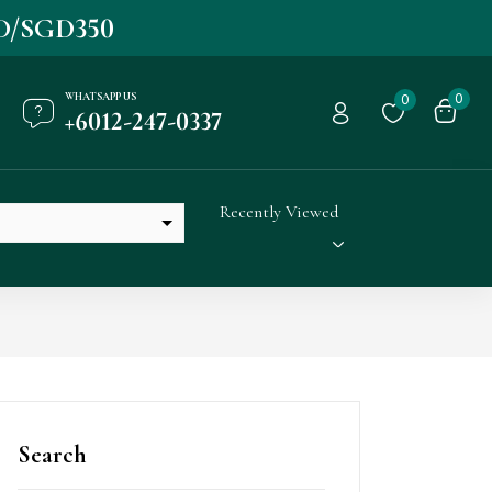
D/SGD350
WHATSAPP US
0
0
+6012-247-0337
Recently Viewed
Search